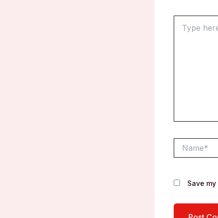
Type
here..
Name*
Save my 