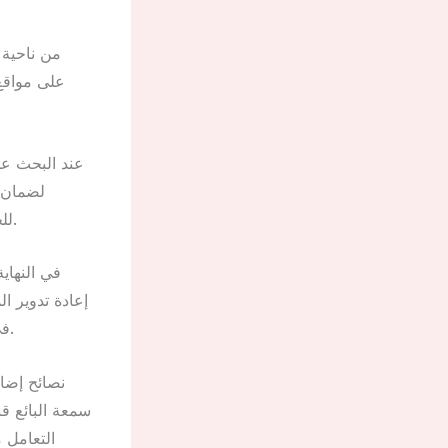
من ناحية 
على مواقع 
عند البحث عن
لضمان ا
للحصول على سعر أفضل. هذه الخطوات تساعد في الحصول على صفقة ناجحة وآمنة.
في النهاي
إعادة تدوير ال
في نفس الوقت. ومع التطور المستمر، أصبح الوصول إلى هذه الخدمة أسهل من قبل.
نصائح إضاف
سمعة البائع ق
التعامل 